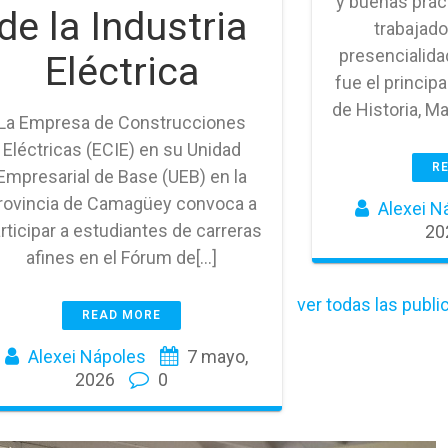
y buenas prác
de la Industria
trabajado
presencialida
Eléctrica
fue el principa
de Historia, M
La Empresa de Construcciones
Eléctricas (ECIE) en su Unidad
R
Empresarial de Base (UEB) en la
rovincia de Camagüey convoca a
Alexei N
rticipar a estudiantes de carreras
20
afines en el Fórum de[…]
ver todas las publ
READ MORE
Alexei Nápoles
7 mayo,
2026
0