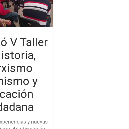
ó V Taller
istoria,
rxismo
nismo y
cación
dadana
experiencias y nuevas