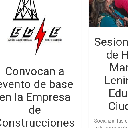
Sesion
de H
Ma
Convocan a
Leni
evento de base
Edu
en la Empresa
Ciu
de
Construcciones
Socializar las 