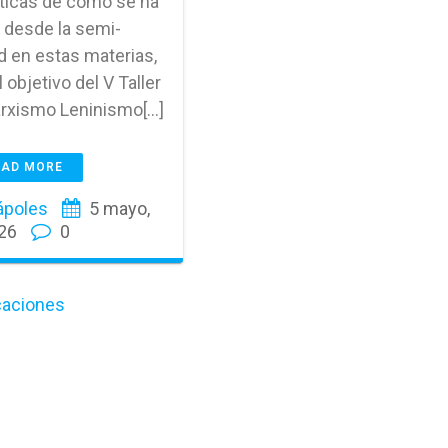
ticas de cómo se ha
 desde la semi-
d en estas materias,
l objetivo del V Taller
arxismo Leninismo[…]
EAD MORE
ápoles
5 mayo,
26
0
icaciones