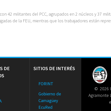
 con 42 militantes del PCC, agrupados en 2 núcleos y 37 mili
igadas de la FEU, mientras que los trabajadores están repre
S DE
SITIOS DE INTERÉS
OS
FORINT
© 2026 U
Gobierno de
Agramonte 
Camagüey
A
EcuRed