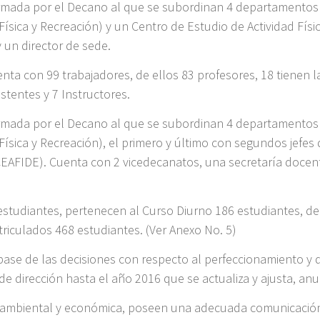
ormada por el Decano al que se subordinan 4 departamentos d
Física y Recreación) y un Centro de Estudio de Actividad Fís
 un director de sede.
uenta con 99 trabajadores, de ellos 83 profesores, 18 tienen
istentes y 7 Instructores.
ormada por el Decano al que se subordinan 4 departamentos d
 Física y Recreación), el primero y último con segundos jef
(CEAFIDE). Cuenta con 2 vicedecanatos, una secretaría docent
estudiantes, pertenecen al Curso Diurno 186 estudiantes, de 
riculados 468 estudiantes. (Ver Anexo No. 5)
base de las decisiones con respecto al perfeccionamiento y de
e dirección hasta el año 2016 que se actualiza y ajusta, an
 ambiental y económica, poseen una adecuada comunicación