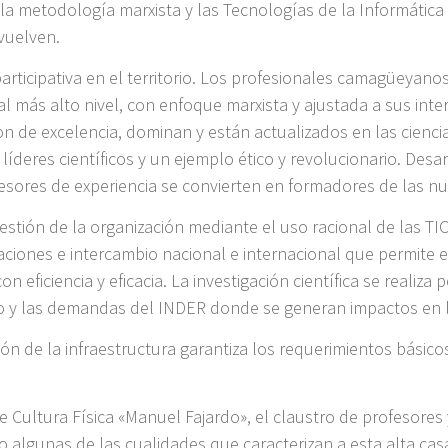
n la metodología marxista y las Tecnologías de la Informática
vuelven.
participativa en el territorio. Los profesionales camagüeyano
 al más alto nivel, con enfoque marxista y ajustada a sus in
on de excelencia, dominan y están actualizados en las cienci
líderes científicos y un ejemplo ético y revolucionario. Desa
profesores de experiencia se convierten en formadores de las
stión de la organización mediante el uso racional de las TIC
aciones e intercambio nacional e internacional que permite el
n eficiencia y eficacia. La investigación científica se realiza
rio y las demandas del INDER donde se generan impactos en l
tión de la infraestructura garantiza los requerimientos básic
 Cultura Física «Manuel Fajardo», el claustro de profesores y
o algunas de las cualidades que caracterizan a esta alta cas