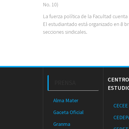
No. 10)
La fuerza política de la Facultad cuenta
El estudiantado está organizado en 8 br
secciones sindicales.
CENTRO
PRENSA
ESTUDI
Alma Mater
CECEE
Gaceta Oficial
CEDEP
Granma