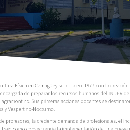
Cultura Física en Camagüey se inicia en 1977 con la creación d
, encargada de preparar los recursos humanos del INDER de l
torio agramontino. Sus primeras acciones docentes se destinar
os y Vespertino-Nocturno.
 de profesores, la creciente demanda de profesionales, el 
ia, trajo como consecuencia la implementación de una nueva