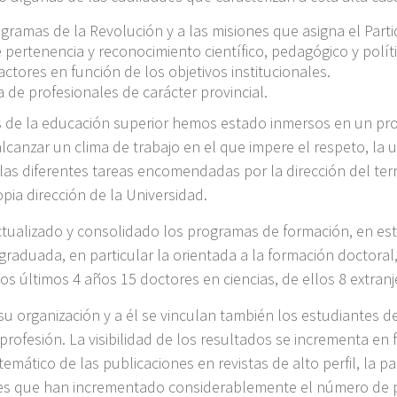
ogramas de la Revolución y a las misiones que asigna el Partid
pertenencia y reconocimiento científico, pedagógico y polític
ctores en función de los objetivos institucionales.
de profesionales de carácter provincial.
es de la educación superior hemos estado inmersos en un p
alcanzar un clima de trabajo en el que impere el respeto, la u
as diferentes tareas encomendadas por la dirección del terri
opia dirección de la Universidad.
ctualizado y consolidado los programas de formación, en es
raduada, en particular la orientada a la formación doctoral,
os últimos 4 años 15 doctores en ciencias, de ellos 8 extranj
o su organización y a él se vinculan también los estudiantes
profesión. La visibilidad de los resultados se incrementa en f
emático de las publicaciones en revistas de alto perfil, la p
les que han incrementado considerablemente el número de pa