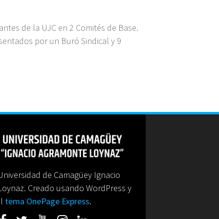
tantes de la UJC en 2 Comités de Base.
sentados por un Buró Sindical y 9
niversidad de Camagüey Ignacio
Loynaz. Creado usando WordPress y
el
tema OnePage Express
.