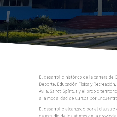
El desarrollo histórico de la carrera de 
Deporte, Educación Física y Recreación
Ávila, Sancti Spíritus y el propio terri
a la modalidad de Cursos por Encuentr
El desarrollo alcanzado por el claustro
de estudio de los atletas de la provinc