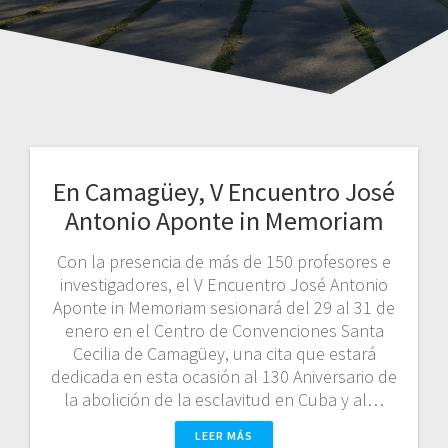
En Camagüey, V Encuentro José
Antonio Aponte in Memoriam
Con la presencia de más de 150 profesores e
investigadores, el V Encuentro José Antonio
Aponte in Memoriam sesionará del 29 al 31 de
enero en el Centro de Convenciones Santa
Cecilia de Camagüey, una cita que estará
dedicada en esta ocasión al 130 Aniversario de
la abolición de la esclavitud en Cuba y al…
LEER MÁS