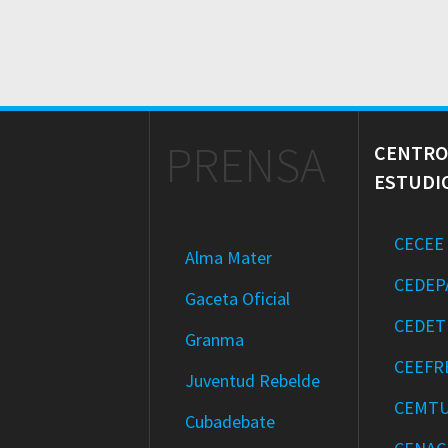
PRENSA
CENTRO
ESTUDI
CECEE
Alma Mater
CEDEP
Gaceta Oficial
CEDET
Granma
CEEFR
Juventud Rebelde
CEMT
Cubadebate