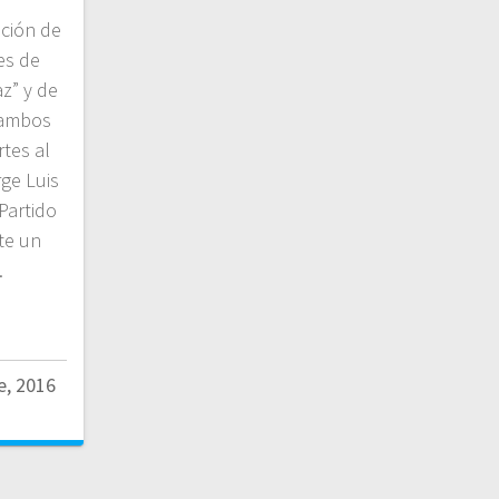
ación de
es de
z” y de
e ambos
tes al
rge Luis
Partido
te un
…
e, 2016