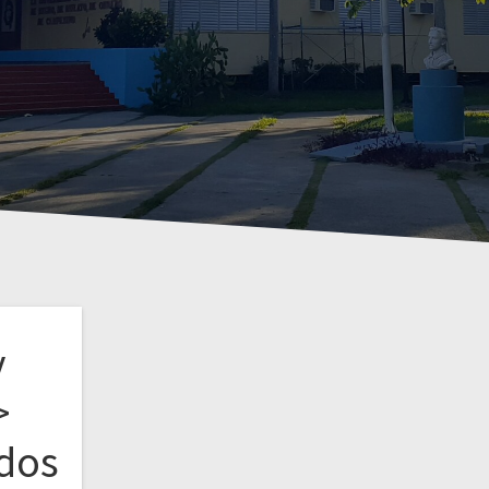
y
>
ados