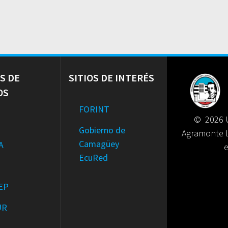
S DE
SITIOS DE INTERÉS
OS
FORINT
© 2026 U
Gobierno de
Agramonte 
Camagüey
A
EcuRed
EP
UR