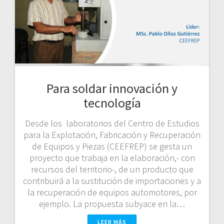
Para soldar innovación y
tecnología
Desde los laboratorios del Centro de Estudios
para la Explotación, Fabricación y Recuperación
de Equipos y Piezas (CEEFREP) se gesta un
proyecto que trabaja en la elaboración,- con
recursos del territorio-, de un producto que
contribuirá a la sustitución de importaciones y a
la recuperación de equipos automotores, por
ejemplo. La propuesta subyace en la…
LEER MÁS