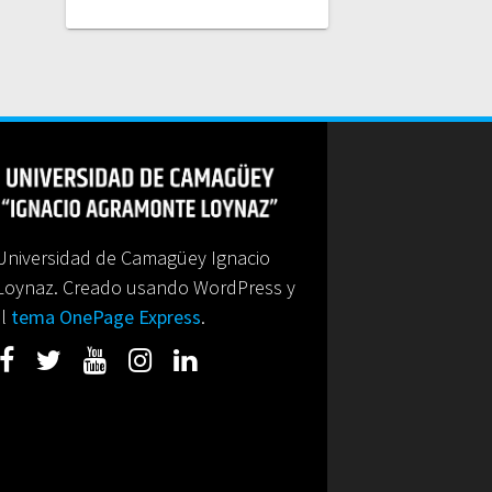
niversidad de Camagüey Ignacio
Loynaz. Creado usando WordPress y
el
tema OnePage Express
.