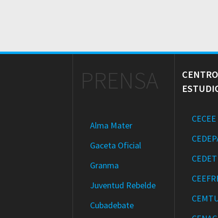
PRENSA
CENTRO
ESTUDI
CECEE
Alma Mater
CEDEP
Gaceta Oficial
CEDET
Granma
CEEFR
Juventud Rebelde
CEMT
Cubadebate