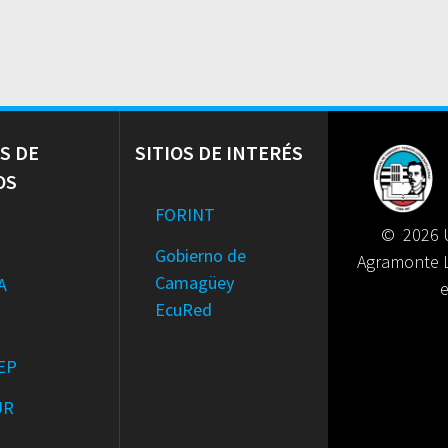
S DE
SITIOS DE INTERÉS
OS
FORINT
© 2026 U
Gobierno de
Agramonte 
Camagüey
A
EcuRed
EP
UR