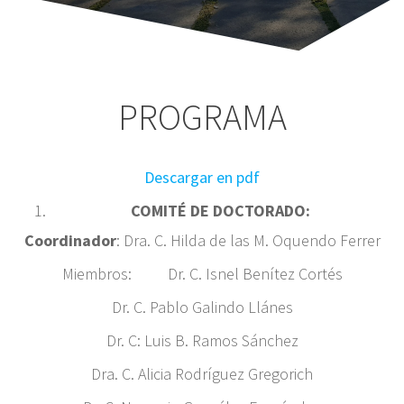
PROGRAMA
Descargar en pdf
COMITÉ DE DOCTORADO:
Coordinador
: Dra. C. Hilda de las M. Oquendo Ferrer
Miembros: Dr. C. Isnel Benítez Cortés
Dr. C. Pablo Galindo Llánes
Dr. C: Luis B. Ramos Sánchez
Dra. C. Alicia Rodríguez Gregorich