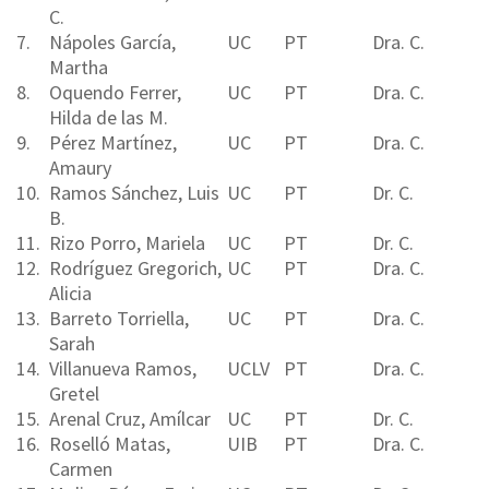
C.
7.
Nápoles García,
UC
PT
Dra. C.
Martha
8.
Oquendo Ferrer,
UC
PT
Dra. C.
Hilda de las M.
9.
Pérez Martínez,
UC
PT
Dra. C.
Amaury
10.
Ramos Sánchez, Luis
UC
PT
Dr. C.
B.
11.
Rizo Porro, Mariela
UC
PT
Dr. C.
12.
Rodríguez Gregorich,
UC
PT
Dra. C.
Alicia
13.
Barreto Torriella,
UC
PT
Dra. C.
Sarah
14.
Villanueva Ramos,
UCLV
PT
Dra. C.
Gretel
15.
Arenal Cruz, Amílcar
UC
PT
Dr. C.
16.
Roselló Matas,
UIB
PT
Dra. C.
Carmen