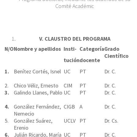
Comité Académic
V
. CLAUSTRO DEL PROGRAMA
N/O
Nombre y apellidos
Insti-
Categoría
Grado
Científico
tución
docente
1.
Benítez Cortés, Isnel
UC
PT
Dr. C.
2.
Chico Véliz, Ernesto
CIM
PT
Dr. C.
3.
Galindo Llanes, Pablo
UC
PT
Dr. C.
4.
González Fernández,
CIGB
A
Dr. C.
Nemecio
5.
González Suárez,
UCLV
PT
Dr. Cs.
Erenio
6.
Julián Ricardo, María
UC
PT
Dr. C.