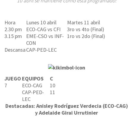
10 abril se mantiene como está programado:
Hora
Lunes 10 abril
Martes 11 abril
2.30 pm
ECO-CAG vs CFI
3ro vs 4to (Final)
3.15 pm
EME-CSO vs INF-
1ro vs 2do (Final)
CON
Descansa
CAP-PED-LEC
JUEGO
EQUIPOS
C
7
ECO-CAG
10
CAP-PED-
11
LEC
Destacadas: Anisley Rodríguez Verdecia (ECO-CAG)
y Adelaide Girai Urrutinier