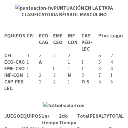
PUNTUACIÓN EN LA ETAPA
CLASIFICATORIA BÉISBOL MASCULINO
EQUIPOS
CFI
ECO-
EME-
INF-
CAP-
Ptos
Lugar
CAG
CSO
CON
PED-
LEC
CFI
T
2
2
2
6
2
ECO-CAG
1
A
1
1
3
4
EME-CSO
1
I
1
1
3
4
INF-CON
1
2
2
N
2
7
1
CAP-PED-
2
2
1
O S
5
3
LEC
JUEGO
EQUIPOS
1er
2do
Total
PENALTY
TOTAL
tiempo
Tiempo