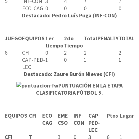
5
INF-CON
3
4
7
7
ECO-CAG
0
0
0
0
Destacado: Pedro Luís Puga (INF-CON)
JUEGO
EQUIPOS
1er
2do
Total
PENALTY
TOTAL
tiempo
Tiempo
6
CFI
0
2
2
2
CAP-PED-
1
0
1
1
LEC
Destacado: Zaure Burón Nieves (CFI)
PUNTUACIÓN EN LA ETAPA
CLASIFICATORIA FÚTBOL 5.
EQUIPOS
CFI
ECO-
EME-
INF-
CAP-
Ptos
Lugar
CAG
CSO
CON
PED-
LEC
CFI
T
3
0
3
6
1