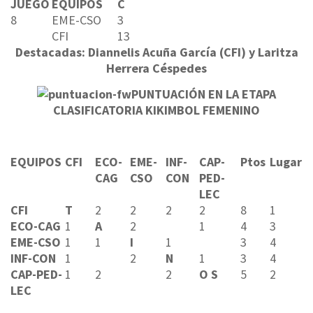
JUEGO
EQUIPOS
C
8
EME-CSO
3
CFI
13
Destacadas: Diannelis Acuña García (CFI) y Laritza
Herrera Céspedes
PUNTUACIÓN EN LA ETAPA
CLASIFICATORIA KIKIMBOL FEMENINO
EQUIPOS
CFI
ECO-
EME-
INF-
CAP-
Ptos
Lugar
CAG
CSO
CON
PED-
LEC
CFI
T
2
2
2
2
8
1
ECO-CAG
1
A
2
1
4
3
EME-CSO
1
1
I
1
3
4
INF-CON
1
2
N
1
3
4
CAP-PED-
1
2
2
O S
5
2
LEC