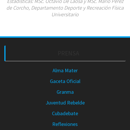
Estadísticas: MSc. Octavio De Laosa y MSc. Mario Pérez
de Corcho, Departamento Deporte y Recreación Física
Universitario
PRENSA
Alma Mater
Gaceta Oficial
Granma
Juventud Rebelde
Cubadebate
Reflexiones