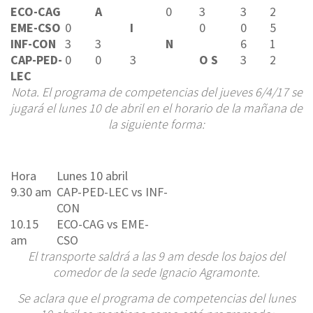
ECO-CAG
A
0
3
3
2
EME-CSO
0
I
0
0
5
INF-CON
3
3
N
6
1
CAP-PED-
0
0
3
O S
3
2
LEC
Nota. El programa de competencias del jueves 6/4/17 se
jugará el lunes 10 de abril en el horario de la mañana de
la siguiente forma:
Hora
Lunes 10 abril
9.30 am
CAP-PED-LEC vs INF-
CON
10.15
ECO-CAG vs EME-
am
CSO
El transporte saldrá a las 9 am desde los bajos del
comedor de la sede Ignacio Agramonte.
Se aclara que el programa de competencias del lunes