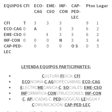
EQUIPOS
CFI
ECO-
EME-
INF-
CAP-
Ptos
Lugar
CAG
CSO
CON
PED-
LEC
CFI
T
3
3
3
9
1
ECO-CAG
0
A
3
3
6
2
EME-CSO
0
I
3
3
6
2
INF-CON
0
0
0
N
3
3
4
CAP-PED-
0
0
0
O S
0
5
LEC
LEYENDA EQUIPOS PARTICIPANTES:
C
ULTURA
FI
SICA:
CFI
ECO
NOMIA-
C
.
AG
ROPECUARIAS:
ECO-CAG
E
LECTRO
ME
CANICA-
C
.
SO
CIALES:
EME-CSO
INF
ORMATICA-
CON
STRUCCIONES:
INF-CON
C
.
AP
LICADAS-C.
PED
AGOGICAS-
LE
NGUA Y
C
OMUNICACIÓN:
CAP-PED-LEC