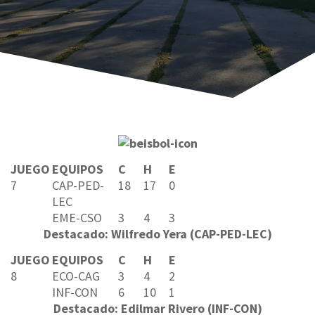
JUEGO
EQUIPOS
C
H
E
7
CAP-PED-
18
17
0
LEC
EME-CSO
3
4
3
Destacado: Wilfredo Yera (CAP-PED-LEC)
JUEGO
EQUIPOS
C
H
E
8
ECO-CAG
3
4
2
INF-CON
6
10
1
Destacado: Edilmar Rivero (INF-CON)