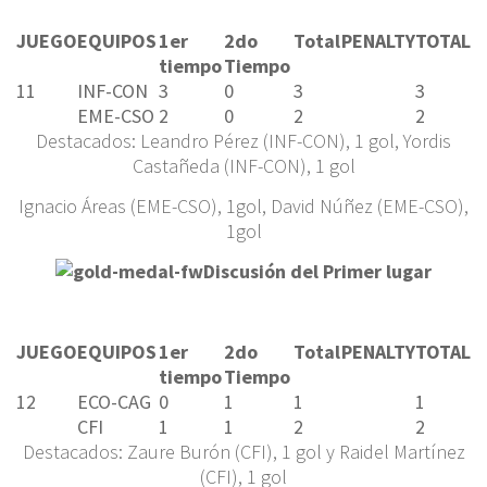
JUEGO
EQUIPOS
1er
2do
Total
PENALTY
TOTAL
tiempo
Tiempo
11
INF-CON
3
0
3
3
EME-CSO
2
0
2
2
Destacados: Leandro Pérez (INF-CON), 1 gol, Yordis
Castañeda (INF-CON), 1 gol
Ignacio Áreas (EME-CSO), 1gol, David Núñez (EME-CSO),
1gol
Discusión del Primer lugar
JUEGO
EQUIPOS
1er
2do
Total
PENALTY
TOTAL
tiempo
Tiempo
12
ECO-CAG
0
1
1
1
CFI
1
1
2
2
Destacados: Zaure Burón (CFI), 1 gol y Raidel Martínez
(CFI), 1 gol