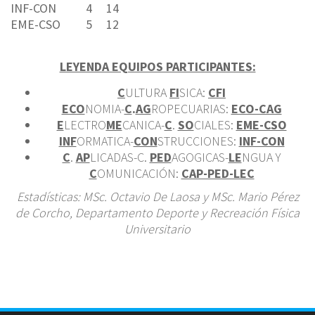
INF-CON
4
14
EME-CSO
5
12
LEYENDA EQUIPOS PARTICIPANTES:
C
ULTURA
FI
SICA:
CFI
ECO
NOMIA-
C
.
AG
ROPECUARIAS:
ECO-CAG
E
LECTRO
ME
CANICA-
C
.
SO
CIALES:
EME-CSO
INF
ORMATICA-
CON
STRUCCIONES:
INF-CON
C
.
AP
LICADAS-C.
PED
AGOGICAS-
LE
NGUA Y
C
OMUNICACIÓN:
CAP-PED-LEC
Estadísticas: MSc. Octavio De Laosa y MSc. Mario Pérez
de Corcho, Departamento Deporte y Recreación Física
Universitario