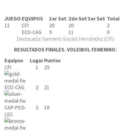
JUEGO
EQUIPOS
1er Set
2do Set
3er Set
Total
12
CFI
20
20
2
ECO-CAG
9
11
0
Destacada: Yamneris Goulet Hernández (CFI)
RESULTADOS FINALES. VOLEIBOL FEMENINO.
Equipos
Lugar
Puntos
CFI
1
25
ECO-CAG
2
21
CAP-PED-
3
18
LEC