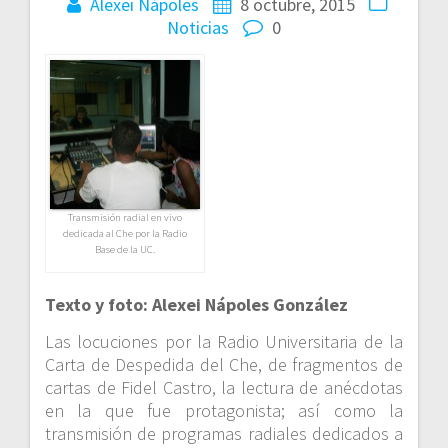
Alexei Nápoles
8 octubre, 2015
Noticias
0
Transmisión radial en vivo
dedicada al Che por la Radio
Base de la UC.
Texto y foto: Alexei Nápoles González
Las locuciones por la Radio Universitaria de la
Carta de Despedida del Che, de fragmentos de
cartas de Fidel Castro, la lectura de anécdotas
en la que fue protagonista; así como la
transmisión de programas radiales dedicados a