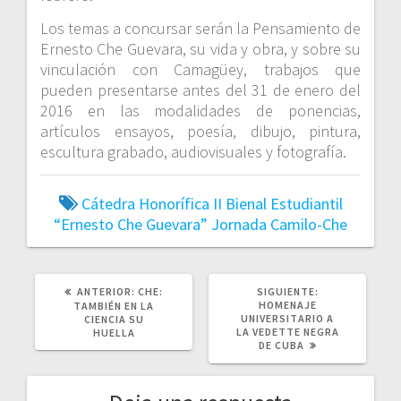
Los temas a concursar serán la Pensamiento de
Ernesto Che Guevara, su vida y obra, y sobre su
vinculación con Camagüey, trabajos que
pueden presentarse antes del 31 de enero del
2016 en las modalidades de ponencias,
artículos ensayos, poesía, dibujo, pintura,
escultura grabado, audiovisuales y fotografía.
Cátedra Honorífica
II Bienal Estudiantil
“Ernesto Che Guevara”
Jornada Camilo-Che
POST
SIGUIENTE
ANTERIOR:
CHE:
SIGUIENTE:
ANTERIOR:
POST:
HOMENAJE
TAMBIÉN EN LA
UNIVERSITARIO A
CIENCIA SU
LA VEDETTE NEGRA
HUELLA
DE CUBA