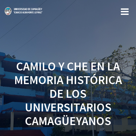
Saltar
al
contenido
CAMILO Y CHE EN LA
MEMORIA HISTÓRICA
DE LOS
UNIVERSITARIOS
CAMAGÜEYANOS