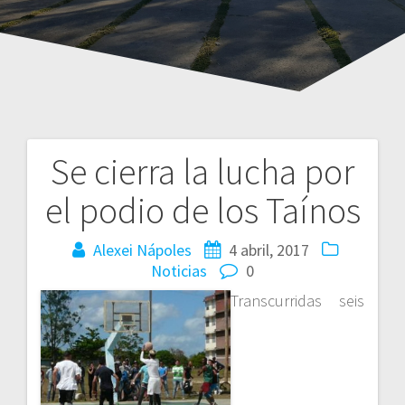
Se cierra la lucha por
Navegación
el podio de los Taínos
de
entradas
Alexei Nápoles
4 abril, 2017
Noticias
0
Transcurridas seis