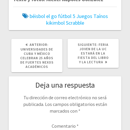
béisbol
el go
fútbol 5
Juegos Taínos
kikimbol
Scrabble
POST
SIGUIENTE
ANTERIOR:
SIGUIENTE:
FERIA
ANTERIOR:
POST:
JOVEN DE LA UC
UNIVERSIDADES DE
ESTARÁ EN LA
CUBA Y MÉXICO
FIESTA DEL LIBRO
CELEBRAN 25 AÑOS
Y LA LECTURA
DE FUERTES NEXOS
ACADÉMICOS
Deja una respuesta
Tu dirección de correo electrónico no será
publicada.
Los campos obligatorios están
marcados con
*
Comentario
*