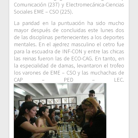
Comunicación (237) y Electromecánica-Ciencias
Sociales EME – CSO (225).
La paridad en la puntuación ha sido mucho
mayor después de concluidas este lunes dos
de las disciplinas pertenecientes a los deportes
mentales. En el ajedrez masculino el cetro fue
para la escuadra de INF-CON y entre las chicas
las reinas fueron las de ECO-CAG. En tanto, en
la especialidad de damas, levantaron el trofeo
los varones de EME – CSO y las muchachas de
CAP – PED – LEC.