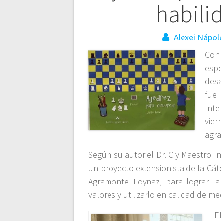
de
habili
entradas
Alexei Nápol
Con 
esp
desa
fue
Int
vier
agr
Según su autor el Dr. C y Maestro In
un proyecto extensionista de la Cá
Agramonte Loynaz, para lograr la
valores y utilizarlo en calidad de m
E