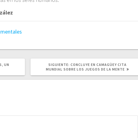
nzález
 mentales
SIGUIENTE
S, UN
SIGUIENTE:
CONCLUYE EN CAMAGÜEY CITA
POST:
MUNDIAL SOBRE LOS JUEGOS DE LA MENTE