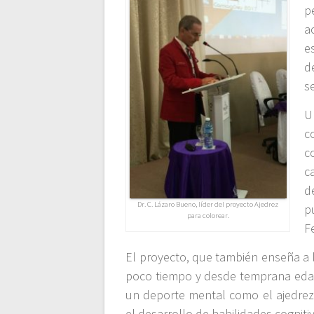
p
a
e
d
s
U
c
c
c
d
Dr. C. Lázaro Bueno, líder del proyecto Ajedrez
p
para colorear.
F
El proyecto, que también enseña a l
poco tiempo y desde temprana edad,
un deporte mental como el ajedrez, 
el desarrollo de habilidades cognit