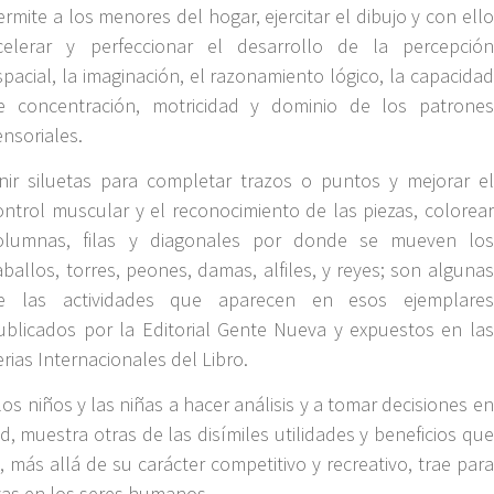
ermite a los menores del hogar, ejercitar el dibujo y con ello
celerar y perfeccionar el desarrollo de la percepción
spacial, la imaginación, el razonamiento lógico, la capacidad
e concentración, motricidad y dominio de los patrones
ensoriales.
nir siluetas para completar trazos o puntos y mejorar el
ontrol muscular y el reconocimiento de las piezas, colorear
olumnas, filas y diagonales por donde se mueven los
aballos, torres, peones, damas, alfiles, y reyes; son algunas
e las actividades que aparecen en esos ejemplares
ublicados por la Editorial Gente Nueva y expuestos en las
erias Internacionales del Libro.
os niños y las niñas a hacer análisis y a tomar decisiones en
 muestra otras de las disímiles utilidades y beneficios que
más allá de su carácter competitivo y recreativo, trae para
ivas en los seres humanos.