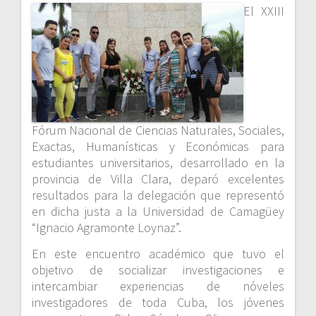
El XXIII
Fórum Nacional de Ciencias Naturales, Sociales,
Exactas, Humanísticas y Económicas para
estudiantes universitarios, desarrollado en la
provincia de Villa Clara, deparó excelentes
resultados para la delegación que representó
en dicha justa a la Universidad de Camagüey
“Ignacio Agramonte Loynaz”.
En este encuentro académico que tuvo el
objetivo de socializar investigaciones e
intercambiar experiencias de nóveles
investigadores de toda Cuba, los jóvenes