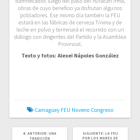
damnificados luego del paso del huracán Irma,
obras de cuyo beneficio ya disfrutan algunos
pobladores. Ese mismo día también la FEU
estará en las fábricas de cerveza Tínima y de
leche en polvo y terminará el recorrido con un
diálogo con dirigentes del Partido y la Asamblea
Provincial.
Texto y fotos: Alexei Nápoles González
Camagüey
FEU
Noveno Congreso
POST
SIGUIENTE
ANTERIOR:
UNA
SIGUIENTE:
LA FEU
ANTERIOR:
POST:
POR LOS MARES DE
TRADICIÓN