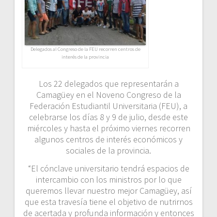
Delegados al Congreso de la FEU recorren centros de
interés de la provincia
Los 22 delegados que representarán a
Camagüey en el Noveno Congreso de la
Federación Estudiantil Universitaria (FEU), a
celebrarse los días 8 y 9 de julio, desde este
miércoles y hasta el próximo viernes recorren
algunos centros de interés económicos y
sociales de la provincia.
“El cónclave universitario tendrá espacios de
intercambio con los ministros por lo que
queremos llevar nuestro mejor Camagüey, así
que esta travesía tiene el objetivo de nutrirnos
de acertada y profunda información y entonces