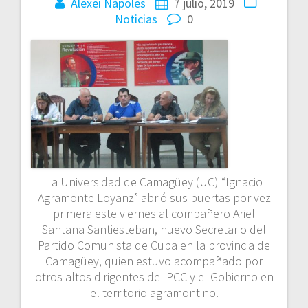
Alexei Nápoles
7 julio, 2019
Noticias
0
La Universidad de Camagüey (UC) “Ignacio
Agramonte Loyanz” abrió sus puertas por vez
primera este viernes al compañero Ariel
Santana Santiesteban, nuevo Secretario del
Partido Comunista de Cuba en la provincia de
Camagüey, quien estuvo acompañado por
otros altos dirigentes del PCC y el Gobierno en
el territorio agramontino.