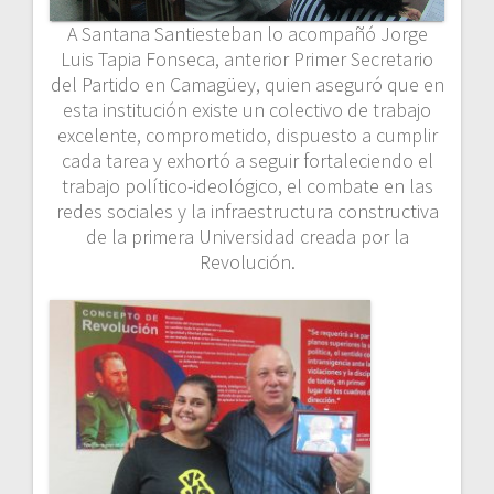
A Santana Santiesteban lo acompañó Jorge
Luis Tapia Fonseca, anterior Primer Secretario
del Partido en Camagüey, quien aseguró que en
esta institución existe un colectivo de trabajo
excelente, comprometido, dispuesto a cumplir
cada tarea y exhortó a seguir fortaleciendo el
trabajo político-ideológico, el combate en las
redes sociales y la infraestructura constructiva
de la primera Universidad creada por la
Revolución.