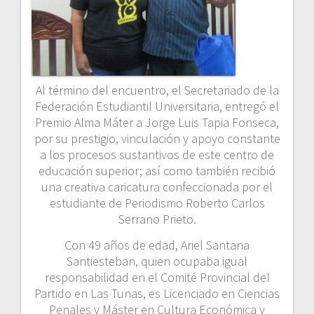
Al término del encuentro, el Secretariado de la
Federación Estudiantil Universitaria, entregó el
Premio Alma Máter a Jorge Luis Tapia Fonseca,
por su prestigio, vinculación y apoyo constante
a los procesos sustantivos de este centro de
educación superior; así como también recibió
una creativa caricatura confeccionada por el
estudiante de Periodismo Roberto Carlos
Serrano Prieto.
Con 49 años de edad, Ariel Santana
Santiesteban, quien ocupaba igual
responsabilidad en el Comité Provincial del
Partido en Las Tunas, es Licenciado en Ciencias
Penales y Máster en Cultura Económica y