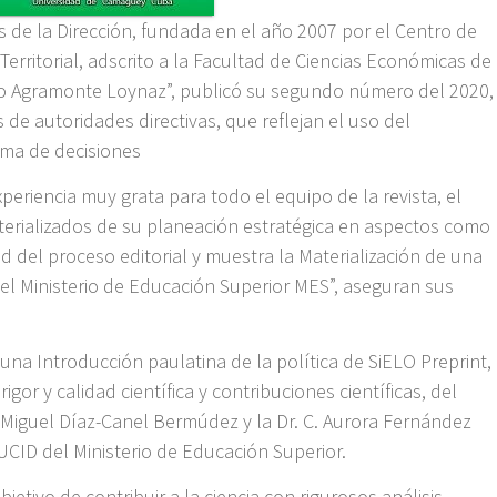
tos de la Dirección, fundada en el año 2007 por el Centro de
Territorial, adscrito a la Facultad de Ciencias Económicas de
io Agramonte Loynaz”, publicó su segundo número del 2020,
de autoridades directivas, que reflejan el uso del
toma de decisiones
eriencia muy grata para todo el equipo de la revista, el
erializados de su planeación estratégica en aspectos como
dad del proceso editorial y muestra la Materialización de una
del Ministerio de Educación Superior MES”, aseguran sus
na Introducción paulatina de la política de SiELO Preprint,
gor y calidad científica y contribuciones científicas, del
 Miguel Díaz-Canel Bermúdez y la Dr. C. Aurora Fernández
CID del Ministerio de Educación Superior.
bjetivo de contribuir a la ciencia con rigurosos análisis