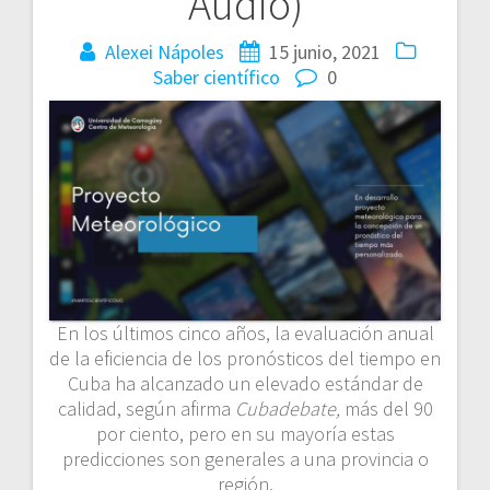
Audio)
Alexei Nápoles
15 junio, 2021
Saber científico
0
En los últimos cinco años, la evaluación anual
de la eficiencia de los pronósticos del tiempo en
Cuba ha alcanzado un elevado estándar de
calidad, según afirma
Cubadebate,
más del 90
por ciento, pero en su mayoría estas
predicciones son generales a una provincia o
región.