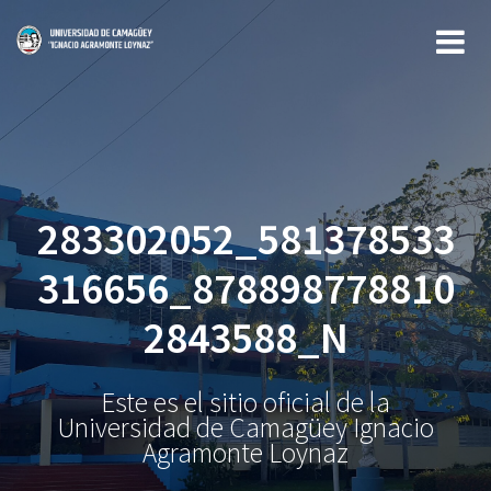
Saltar
al
contenido
283302052_581378533
316656_878898778810
2843588_N
Este es el sitio oficial de la
Universidad de Camagüey Ignacio
Agramonte Loynaz