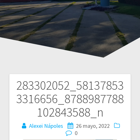
283302052_58137853
Navegación
3316656_8788987788
de
102843588_n
entradas
Alexei Nápoles
26 mayo, 2022
0