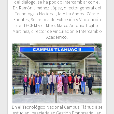
del diálogo, se ha podido intercambiar con el
Dr. Ramón Jiménez López, director general del
Tecnológico Nacional, la Mtra.Andrea Zárate
Fuentes, Secretaria de Extensión y Vinculación
del TECNM y el Mtro. Marco Antonio Trujillo
Martínez, director de Vinculación e Intercambio
Académico.
En el Tecnológico Nacional Campus Tláhuc II se
estudian Ingeniería en Gestión Empresarial, en