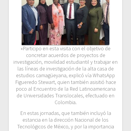
«Participo en esta visita con el objetivo de
concretar acuerdos de proyectos de
investigación, movilidad estudiantil y trabajar en
las líneas de investigación de la alta casa de
estudios camagüeyana, explicó vía WhatsApp
Figueredo Stewart, quien también asisitió hace
poco al Encuentro de la Red Latinoamericana
de Universidades Translocales, efectuado en
Colombia.
En estas jornadas, que también incluyó la
estancia en la dirección Nacional de los
Tecnológicos de México, y por la importancia