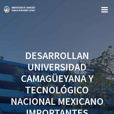
Saltar
al
contenido
DESARROLLAN
UNIVERSIDAD
CAMAGÜEYANA Y
TECNOLÓGICO
NACIONAL MEXICANO
IMPORTANTES