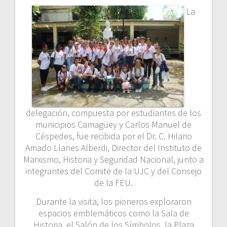
La
delegación, compuesta por estudiantes de los
municipios Camagüey y Carlos Manuel de
Céspedes, fue recibida por el Dr. C. Hilario
Amado Llanes Alberdi, Director del Instituto de
Marxismo, Historia y Seguridad Nacional, junto a
integrantes del Comité de la UJC y del Consejo
de la FEU.
Durante la visita, los pioneros exploraron
espacios emblemáticos como la Sala de
Historia, el Salón de los Símbolos, la Plaza