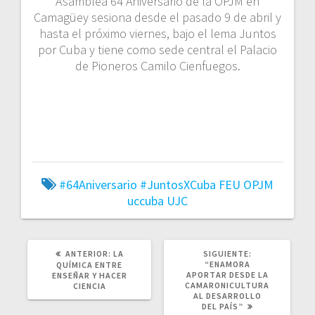
Asamblea 64 Aniversario de la OPJM en
Camagüey sesiona desde el pasado 9 de abril y
hasta el próximo viernes, bajo el lema Juntos
por Cuba y tiene como sede central el Palacio
de Pioneros Camilo Cienfuegos.
#64Aniversario
#JuntosXCuba
FEU
OPJM
uccuba
UJC
POST
ANTERIOR:
LA
SIGUIENTE:
ANTERIOR:
SIGUIENTE
“ENAMORA
QUÍMICA ENTRE
POST:
APORTAR DESDE LA
ENSEÑAR Y HACER
CAMARONICULTURA
CIENCIA
AL DESARROLLO
DEL PAÍS”