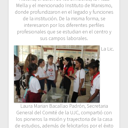
Mella y el mencionado Instituto de Marxismo,
donde profundizaron en el legado y funciones
de la institución. De la misma forma, se
interesaron por los diferentes perfiles
profesionales que se estudian en el centro y
sus campos laborales.
La Lic.
Laura Marian Bacallao Padrón, Secretaria
General del Comité de la UJC, compartió con
los pioneros la misión y trayectoria de la casa
de estudios, además de felicitarlos por el éxito