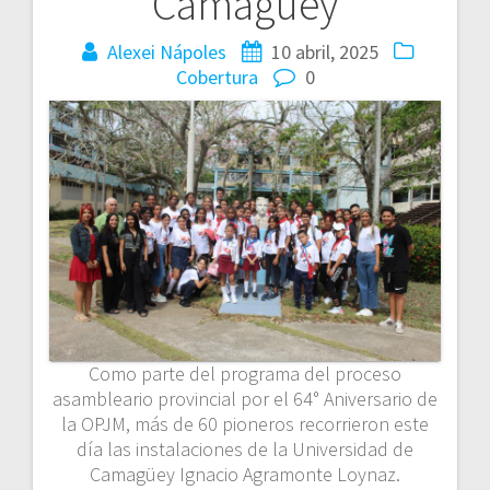
Camagüey
Alexei Nápoles
10 abril, 2025
Cobertura
0
Como parte del programa del proceso
asambleario provincial por el 64° Aniversario de
la OPJM, más de 60 pioneros recorrieron este
día las instalaciones de la Universidad de
Camagüey Ignacio Agramonte Loynaz.