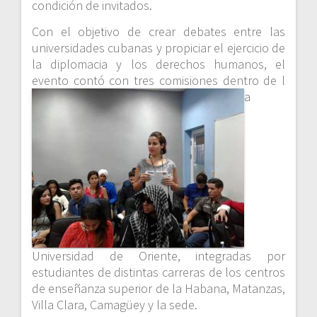
condición de invitados.
Con el objetivo de crear debates entre las
universidades cubanas y propiciar el ejercicio de
la diplomacia y los derechos humanos, el
evento contó con tres comisiones dentro de l
a
Universidad de Oriente, integradas por
estudiantes de distintas carreras de los centros
de enseñanza superior de la Habana, Matanzas,
Villa Clara, Camagüey y la sede.