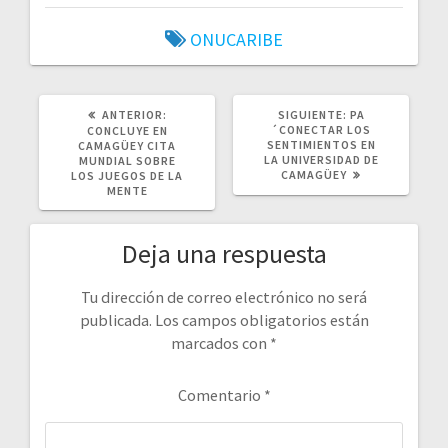
ONUCARIBE
POST
SIGUIENTE
ANTERIOR:
SIGUIENTE:
PA
ANTERIOR:
POST:
´CONECTAR LOS
CONCLUYE EN
SENTIMIENTOS EN
CAMAGÜEY CITA
LA UNIVERSIDAD DE
MUNDIAL SOBRE
CAMAGÜEY
LOS JUEGOS DE LA
MENTE
Deja una respuesta
Tu dirección de correo electrónico no será
publicada.
Los campos obligatorios están
marcados con
*
Comentario
*