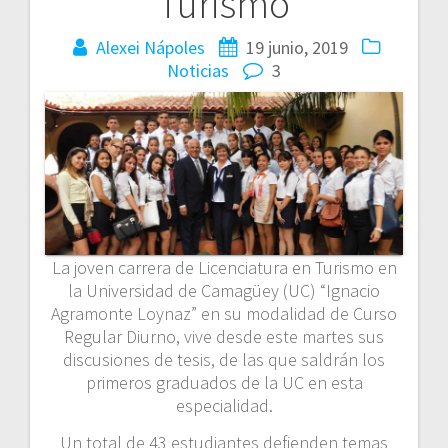
Turismo
Alexei Nápoles
19 junio, 2019
Noticias
3
La joven carrera de Licenciatura en Turismo en
la Universidad de Camagüey (UC) “Ignacio
Agramonte Loynaz” en su modalidad de Curso
Regular Diurno, vive desde este martes sus
discusiones de tesis, de las que saldrán los
primeros graduados de la UC en esta
especialidad.
Un total de 43 estudiantes defienden temas