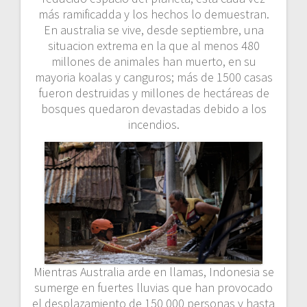
más ramificadda y los hechos lo demuestran.
En australia se vive, desde septiembre, una
situacion extrema en la que al menos 480
millones de animales han muerto, en su
mayoria koalas y canguros; más de 1500 casas
fueron destruidas y millones de hectáreas de
bosques quedaron devastadas debido a los
incendios.
Mientras Australia arde en llamas, Indonesia se
sumerge en fuertes lluvias que han provocado
el desplazamiento de 150 000 personas y hasta