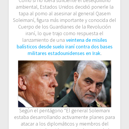
Como si no fuera suficiente el desequilibrio
ambiental, Estados Unidos decidió ponerle la
tapa al pomo al asesinar al general Qasem
Soleimaní, figura más importante y conocida del
Cuerpo de los Guardianes de la Revolución
iraní, lo que trajo como respuesta el
lanzamiento de una
veintena de misiles
balísticos desde suelo iraní contra dos bases
militares estadounidenses en Irak
.
Según el pentágono “El general Soleimani
estaba desarrollando activamente planes para
atacar a los diplomáticos y miembros del