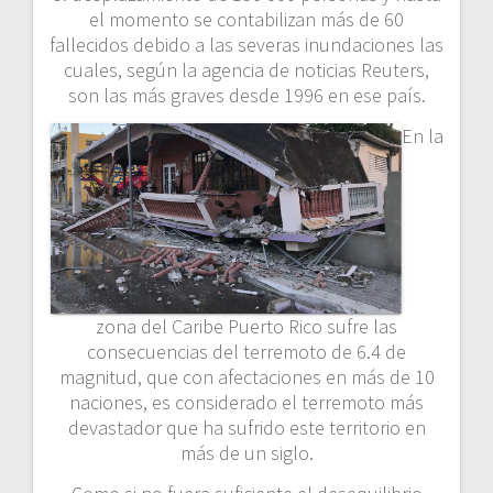
el momento se contabilizan más de 60
fallecidos debido a las severas inundaciones las
cuales, según la agencia de noticias Reuters,
son las más graves desde 1996 en ese país.
En la
zona del Caribe Puerto Rico sufre las
consecuencias del terremoto de 6.4 de
magnitud, que con afectaciones en más de 10
naciones, es considerado el terremoto más
devastador que ha sufrido este territorio en
más de un siglo.