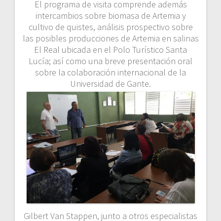
El programa de visita comprende además
intercambios sobre biomasa de Artemia y
cultivo de quistes, análisis prospectivo sobre
las posibles producciones de Artemia en salinas
El Real ubicada en el Polo Turístico Santa
Lucía; así como una breve presentación oral
sobre la colaboración internacional de la
Universidad de Gante.
Gilbert Van Stappen, junto a otros especialistas