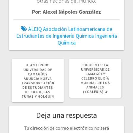
otras naciones del mundo.
Por: Alexei Nápoles González
ALEIQ
Asociación Latinoamericana de
Estrudiantes de Ingeniería Química
Ingeniería
Química
POST
SIGUIENTE
ANTERIOR:
SIGUIENTE:
LA
ANTERIOR:
POST:
UNIVERSIDAD DE
UNIVERSIDAD DE
CAMAGÜEY
CAMAGÜEY
CELEBRÓ EL DÍA
ANUNCIA NUEVA
MUNDIAL DE LOS
TRANSPORTACIÓN
ANIMALES
DE ESTUDIANTES
(+GALERÍA)
DE CIEGO, LAS
TUNAS Y HOLGUÍN
Deja una respuesta
Tu dirección de correo electrónico no será