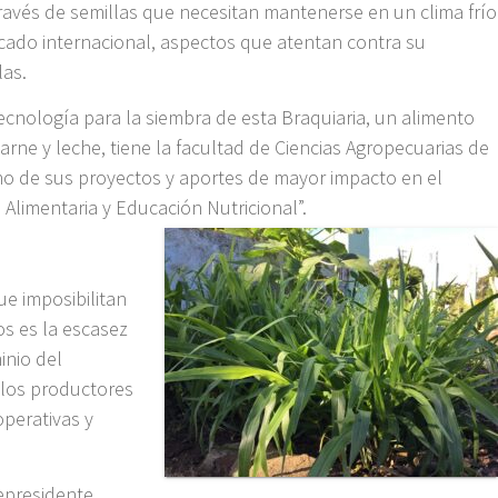
ravés de semillas que necesitan mantenerse en un clima frío
cado internacional, aspectos que atentan contra su
las.
cnología para la siembra de esta Braquiaria, un alimento
arne y leche, tiene la facultad de Ciencias Agropecuarias de
o de sus proyectos y aportes de mayor impacto en el
Alimentaria y Educación Nutricional”.
e imposibilitan
s es la escasez
inio del
 los productores
perativas y
cepresidente