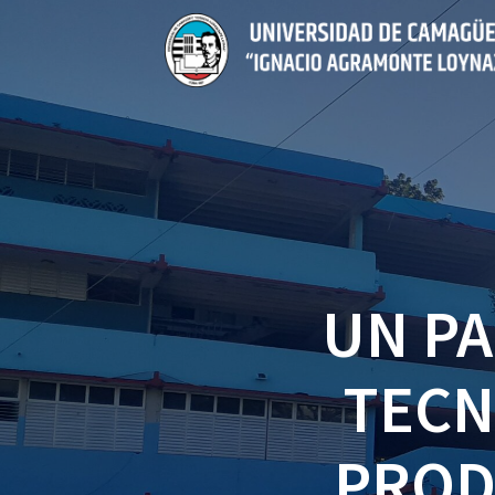
Saltar
al
contenido
UN PA
TECN
PROD