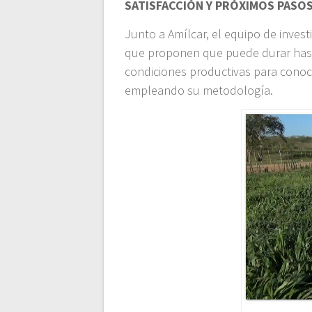
SATISFACCIÓN Y PRÓXIMOS PASO
Junto a Amílcar, el equipo de inves
que proponen que puede durar hast
condiciones productivas para conoc
empleando su metodología.