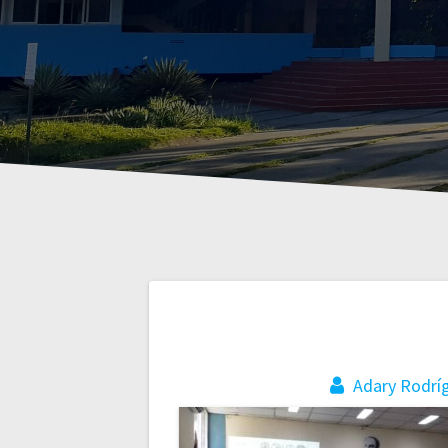
Navegación
de
Adary Rodrí
entradas