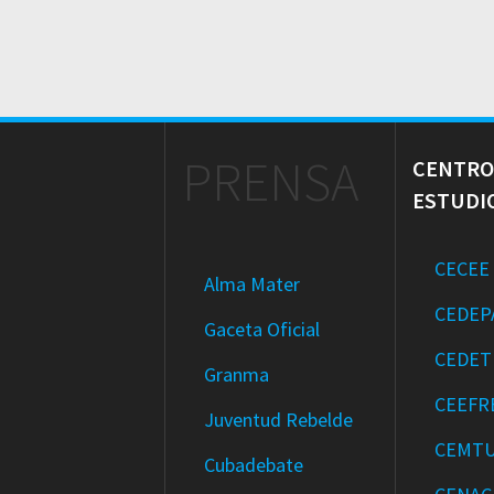
PRENSA
CENTRO
ESTUDI
CECEE
Alma Mater
CEDEP
Gaceta Oficial
CEDET
Granma
CEEFR
Juventud Rebelde
CEMT
Cubadebate