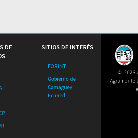
S DE
SITIOS DE INTERÉS
OS
FORINT
© 2026 U
Gobierno de
Agramonte 
Camagüey
A
EcuRed
EP
UR