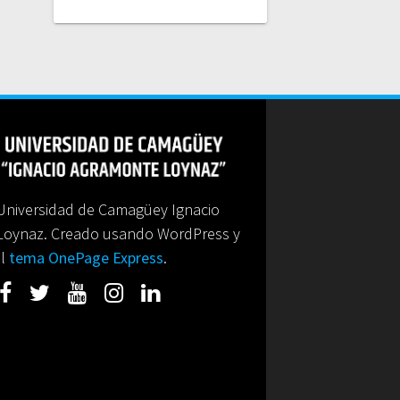
niversidad de Camagüey Ignacio
Loynaz. Creado usando WordPress y
el
tema OnePage Express
.