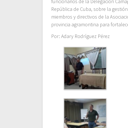
funcionarios de la Delegación Cama
República de Cuba, sobre la gestió
miembros y directivos de la Asocia
provincia agramontina para fortalec
Por: Adary Rodríguez Pérez