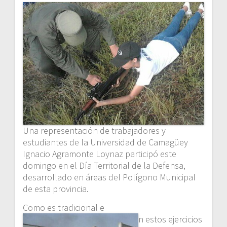
Una representación de trabajadores y
estudiantes de la Universidad de Camagüey
Ignacio Agramonte Loynaz participó este
domingo en el Día Territorial de la Defensa,
desarrollado en áreas del Polígono Municipal
de esta provincia.
Como es tradicional e
n estos ejercicios